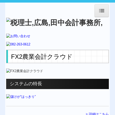
HOME
事務所紹介
経営理念
業務案内
FX2農業会計クラウド
交通案内
Topics
システムの特長
料金について
補助金・助成金・融資情報
経営者お役立ち情報
> 詳細はこちら
経営革新等支援機関とは