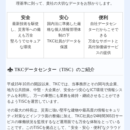
理基準に則って、貴社の大切なデータをお預かりします。
安全
安心
便利
最新技術を駆使
国内法に準拠した厳
自社データセン
し、災害等への備
格な個人情報管理体
ターだからこそで
えも万全
制の下
きる
堅ろうでセキュア
TKC社員がデータを
万全なサポートと
な環境
保護
高付加価値サービ
スの提供
TKCデータセンター（TISC）のご紹介
平成15年10月の開設以来、TKCでは、当事務所とその関与先企業、
地方公共団体、中堅・大企業が、安全かつ安心なICT環境で情報シス
テムを利用し、万一の事態にも業務を維持・継続させることができ
るようTISCを運営しています。
その最大の特長は、災害に強い堅牢な建物や最高度の情報セキュリ
ティ対策などインフラ面の整備に加え、TKC社員が24時間365日サー
ビスの稼働状況を監視するなど運用面でも万全な体制をとっている
ことです。このTISCを拠点として、“ 安全・安心・便利”なクラウド