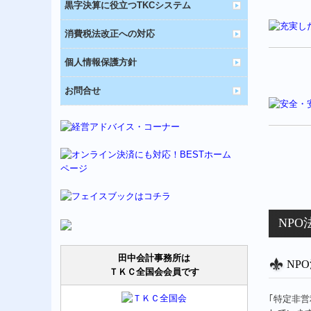
黒字決算に役立つTKCシステム
消費税法改正への対応
個人情報保護方針
お問合せ
NP
田中会計事務所は
NP
ＴＫＣ全国会会員です
｢特定非