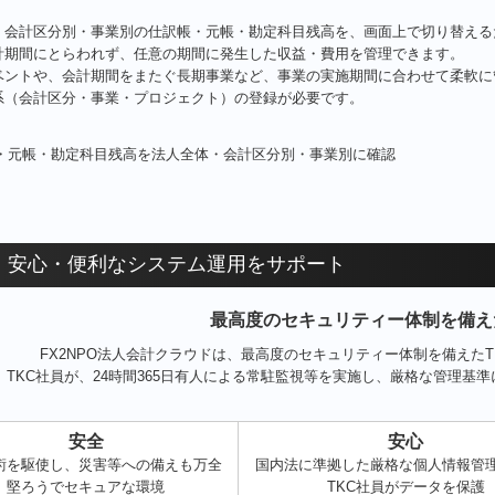
・会計区分別・事業別の仕訳帳・元帳・勘定科目残高を、画面上で切り替える
計期間にとらわれず、任意の期間に発生した収益・費用を管理できます。
ベントや、会計期間をまたぐ長期事業など、事業の実施期間に合わせて柔軟に
系（会計区分・事業・プロジェクト）の登録が必要です。
・安心・便利なシステム運用をサポート
最高度のセキュリティー体制を備え
FX2NPO法人会計クラウドは、最高度のセキュリティー体制を備えた
TKC社員が、24時間365日有人による常駐監視等を実施し、厳格な管理基
安全
安心
術を駆使し、災害等への備えも万全
国内法に準拠した厳格な個人情報管
堅ろうでセキュアな環境
TKC社員がデータを保護