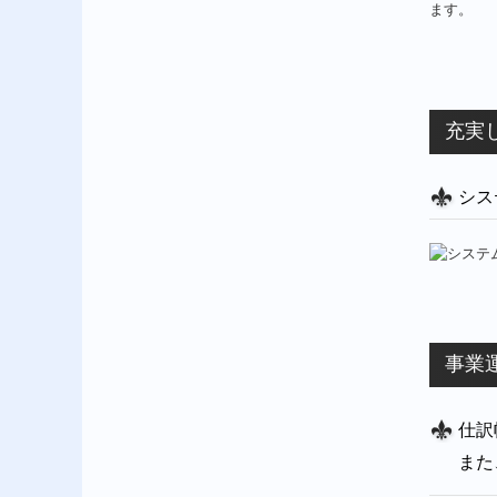
ます。
充実
シス
事業
仕訳
また