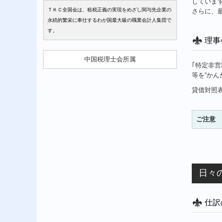
していま
ＴＫＣ全国会は、租税正義の実現をめざし関与先企業の
さらに、
永続的繁栄に奉仕するわが国最大級の職業会計人集団で
す。
理事
中国税理士会所属
｢特定非営
等を“かん
貸借対照
ご注意
日々
仕訳