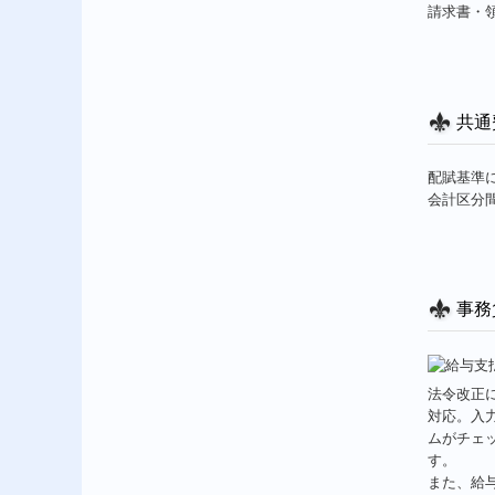
請求書・
共通
配賦基準
会計区分
事務
法令改正
対応。入
ムがチェ
す。
また、給