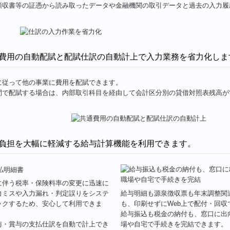
領収書等の証憑から読み取ったデータや金融機関の取引データと過去の入力履歴
費用の自動配賦と配賦仕訳の自動計上で入力業務を省力化しま
に従って他の事業に費用を配賦できます。
間で配賦する場合は、内部取引科目を経由して会計区分別の貸借対照表残高が
負担を大幅に軽減する給与計算機能を利用できます。
に伴う税率・保険料率の変更に迅速に
給与明細も源泉徴収票も年末調整関
力ミスや入力漏れ・判定誤りをシステ
も、印刷せずにWeb上で配付・回収
ックするため、安心して利用できま
給与振込も税金の納付も、窓口に出
場や自宅で手続きを完結できます。
与・賞与の支払仕訳を自動で計上でき