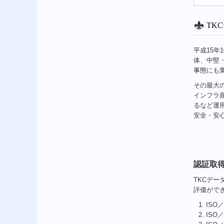
TK
平成15年
体、中堅
事態にも
その最大
インフラ面
るなど運用
安全・安
認証取
TKCデー
評価がで
ISO
ISO