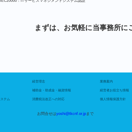
／IEC20000：ITサービスマネジメントシステム認証
まずは、お気軽に当事務所に
経営理念
業務案内
補助金・助成金・融資情報
経営者お役立ち情報
システム
消費税法改正への対応
個人情報保護方針
お問合せは
yoshi@tkcnf.or.jp
まで