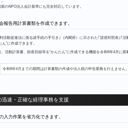
す。
最新のNPO法人会計基準にも完全対応しています。
会報告用計算書類を作成できます。
利活動促進法に係る諸手続の手引き｣（内閣府）に示された｢貸借対照表｣｢活
たん”に作成できます。
表、活動計算書、財産目録等を“かんたん”に作成できる機能を令和8年4月に搭
令和8年4月までの期間は計算書類の作成や法人税の申告業務を行えません
の迅速・正確な経理事務を支援
の入力作業を省力化できます。