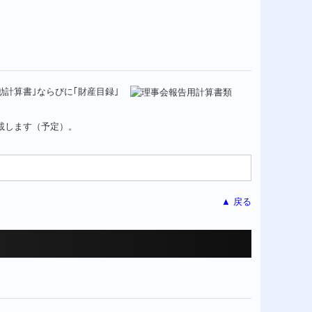
動計算書｣ならびに｢財産目録｣
載します（予定）。
。
▲ 戻る