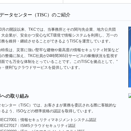
Cデータセンター（TISC）のご紹介
10月の開設以来、TKCでは、当事務所とその関与先企業、地方公共団
・大企業が、安全かつ安心なICT環境で情報システムを利用し、万一の
業務を維持・継続させることができるようTISCを運営しています。
の特長は、災害に強い堅牢な建物や最高度の情報セキュリティ対策など
の整備に加え、TKC社員が24時間365日サービスの稼働状況を監視す
面でも万全な体制をとっていることです。このTISCを拠点として、“
心・便利”なクラウドサービスを提供しています。
得への取り組み
タセンター（TISC）では、お客さまが業務を委託される際に客観的な
きるよう、ISOなどの標準規格の認証を取得しています。
／IEC27001：情報セキュリティマネジメントシステム認証
／IEC27017：ISMSクラウドセキュリティ認証