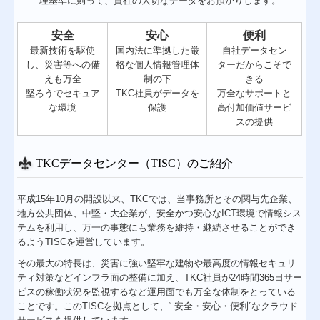
理基準に則って、貴社の大切なデータをお預かりします。
安全
安心
便利
最新技術を駆使
国内法に準拠した厳
自社データセン
し、災害等への備
格な個人情報管理体
ターだからこそで
えも万全
制の下
きる
堅ろうでセキュア
TKC社員がデータを
万全なサポートと
な環境
保護
高付加価値サービ
スの提供
TKCデータセンター（TISC）のご紹介
平成15年10月の開設以来、TKCでは、当事務所とその関与先企業、
地方公共団体、中堅・大企業が、安全かつ安心なICT環境で情報シス
テムを利用し、万一の事態にも業務を維持・継続させることができ
るようTISCを運営しています。
その最大の特長は、災害に強い堅牢な建物や最高度の情報セキュリ
ティ対策などインフラ面の整備に加え、TKC社員が24時間365日サー
ビスの稼働状況を監視するなど運用面でも万全な体制をとっている
ことです。このTISCを拠点として、“ 安全・安心・便利”なクラウド