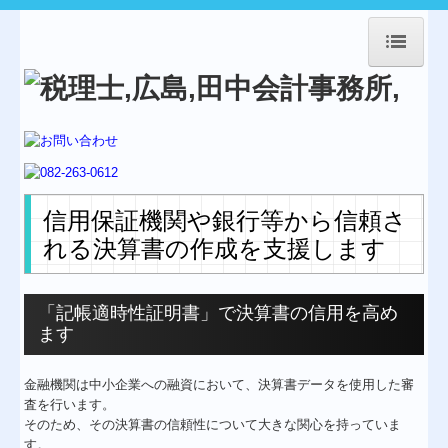
HOME
事務所紹介
経営理念
業務案内
信用保証機関や銀行等から信頼さ
れる決算書の作成を支援します
交通案内
Topics
「記帳適時性証明書」で決算書の信用を高め
料金について
ます
補助金・助成金・融資情報
金融機関は中小企業への融資において、決算書データを使用した審
査を行います。
経営者お役立ち情報
そのため、その決算書の信頼性について大きな関心を持っていま
す。
経営革新等支援機関とは