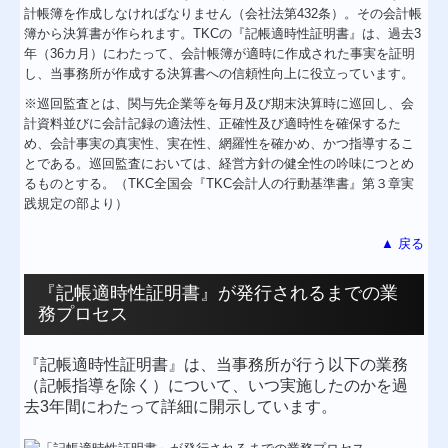
計帳簿を作成しなければなりません（会社法第432条）。その会計帳
簿から決算書が作られます。TKCの『記帳適時性証明書』は、過去3
年（36カ月）にわたって、会計帳簿が適時に作成された事実を証明
し、当事務所が作成する決算書への信頼性向上に役立っています。
※巡回監査とは、関与先企業等を毎月及び期末決算時に巡回し、会
計資料並びに会計記録の適法性、正確性及び適時性を確保するた
め、会計事実の真実性、実在性、網羅性を確かめ、かつ指導するこ
とである。巡回監査においては、経営方針の健全性の吟味につとめ
るものとする。（TKC全国会『TKC会計人の行動基準書』第３章実
践規定の部より）
▲ 戻る
『記帳適時性証明書』が発行されるまでの業
務プロセス
『記帳適時性証明書』は、当事務所が行う以下の業務
（記帳指導を除く）について、いつ実施したのかを過
去3年間にわたって詳細に開示しています。