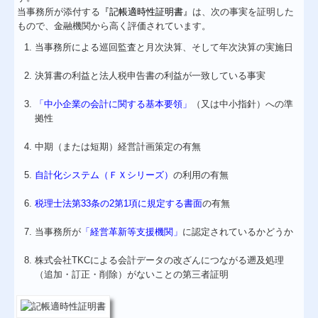
当事務所が添付する
『記帳適時性証明書
』
は、次の事実を証明した
もので、金融機関から高く評価されています。
TKCシステムのご紹介
当事務所による巡回監査と月次決算、そして年次決算の実施日
黒字決算に役立つTKCシステム
決算書の利益と法人税申告書の利益が一致している事実
消費税法改正への対応
「中小企業の会計に関する基本要領」
（又は中小指針）への準
個人情報保護方針
拠性
お問合せ
中期（または短期）経営計画策定の有無
自計化システム（ＦＸシリーズ）
の利用の有無
税理士法第33条の2第1項に規定する書面
の有無
当事務所が
「経営革新等支援機関」
に認定されているかどうか
株式会社TKCによる会計データの改ざんにつながる遡及処理
（追加・訂正・削除）がないことの第三者証明