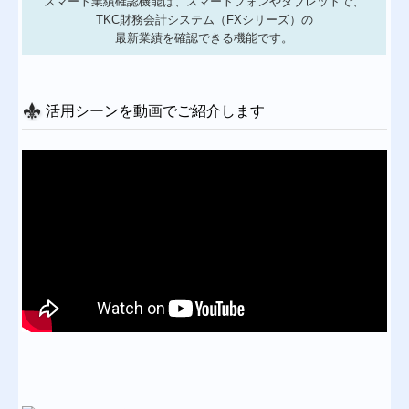
スマート業績確認機能は、スマートフォンやタブレットで、
TKC財務会計システム（FXシリーズ）の
TKCシステムのご紹介
最新業績を確認できる機能です。
黒字決算に役立つTKCシステム
消費税法改正への対応
活用シーンを動画でご紹介します
個人情報保護方針
お問合せ