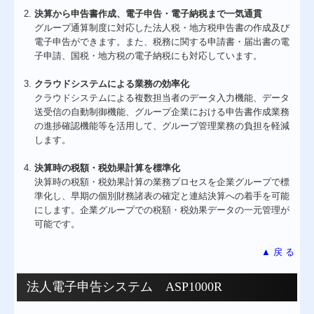
決算から申告書作成、電子申告・電子納税まで一気通貫
グループ通算制度に対応した法人税・地方税申告書の作成及び
電子申告ができます。また、税務に関する申請書・届出書の電
子申請、国税・地方税の電子納税にも対応しています。
クラウドシステムによる業務の効率化
クラウドシステムによる複数担当者のデータ入力機能、データ
送受信の自動制御機能、グループ企業における申告書作成業務
の進捗確認機能等を活用して、グループ管理業務の負担を軽減
します。
決算時の税額・税効果計算を標準化
決算時の税額・税効果計算の業務プロセスを企業グループで標
準化し、早期の個別財務諸表の確定と連結決算への着手を可能
にします。企業グループでの税額・税効果データの一元管理が
可能です。
▲ 戻 る
法人電子申告システム ASP1000R