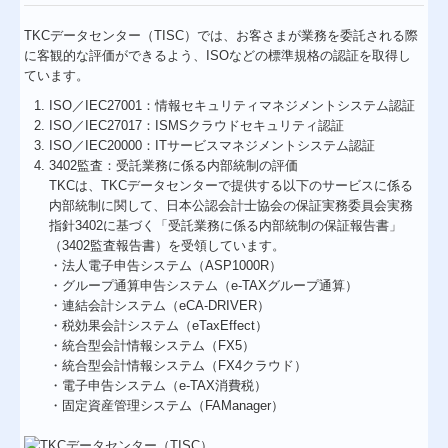
TKCデータセンター（TISC）では、お客さまが業務を委託される際
に客観的な評価ができるよう、ISOなどの標準規格の認証を取得し
ています。
ISO／IEC27001：情報セキュリティマネジメントシステム認証
ISO／IEC27017：ISMSクラウドセキュリティ認証
ISO／IEC20000：ITサービスマネジメントシステム認証
3402監査：受託業務に係る内部統制の評価
TKCは、TKCデータセンターで提供する以下のサービスに係る
内部統制に関して、日本公認会計士協会の保証実務委員会実務
指針3402に基づく「受託業務に係る内部統制の保証報告書」
（3402監査報告書）を受領しています。
・法人電子申告システム（ASP1000R）
・グループ通算申告システム（e-TAXグループ通算）
・連結会計システム（eCA-DRIVER）
・税効果会計システム（eTaxEffect）
・統合型会計情報システム（FX5）
・統合型会計情報システム（FX4クラウド）
・電子申告システム（e-TAX消費税）
・固定資産管理システム（FAManager）