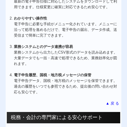
最新の電子申告仕様に対応したシステムをダウンロードして利
用できます。仕様変更に確実に対応できるため安心です。
わかりやすい操作性
電子申告に必要な手続がメニュー化されています。メニューに
沿って処理を進めるだけで、電子申告の届出、データ作成、送
受信まで簡単に完了できます。
業務システムとのデータ連携が容易
業務システムから出力したCSV形式のデータを読み込めます。
大量データでも一括・高速で処理できるため、業務効率化が図
れます。
電子申告履歴、国税・地方税メッセージの保管
電子申告データ、国税・地方税のメッセージを保管できます。
過去の履歴をいつでも参照できるため、提出後の問い合わせ対
応も安心です。
▲ 戻 る
税務・会計の専門家による安心サポート