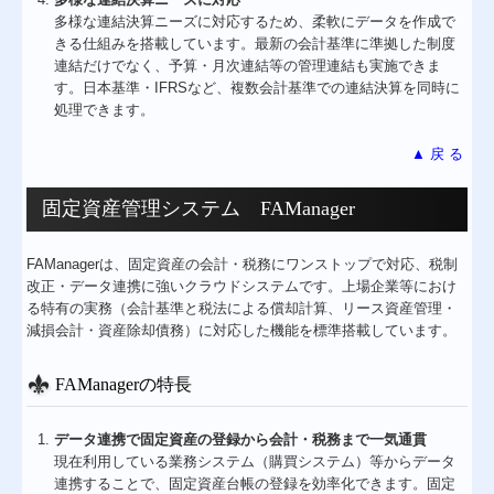
多様な連結決算ニーズに対応するため、柔軟にデータを作成で
きる仕組みを搭載しています。最新の会計基準に準拠した制度
連結だけでなく、予算・月次連結等の管理連結も実施できま
す。日本基準・IFRSなど、複数会計基準での連結決算を同時に
処理できます。
▲ 戻 る
固定資産管理システム FAManager
FAManagerは、固定資産の会計・税務にワンストップで対応、税制
改正・データ連携に強いクラウドシステムです。上場企業等におけ
る特有の実務（会計基準と税法による償却計算、リース資産管理・
減損会計・資産除却債務）に対応した機能を標準搭載しています。
FAManagerの特長
データ連携で固定資産の登録から会計・税務まで一気通貫
現在利用している業務システム（購買システム）等からデータ
連携することで、固定資産台帳の登録を効率化できます。固定