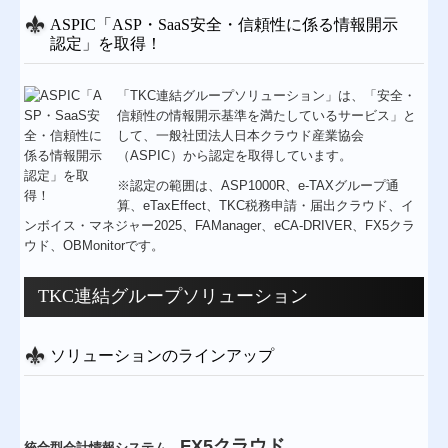
ASPIC「ASP・SaaS安全・信頼性に係る情報開示
TKCシステムのご紹介
認定」を取得！
黒字決算に役立つTKCシステム
「TKC連結グループソリューション」は、「安全・
信頼性の情報開示基準を満たしているサービス」と
消費税法改正への対応
して、一般社団法人日本クラウド産業協会
（ASPIC）から認定を取得しています。
個人情報保護方針
※認定の範囲は、ASP1000R、e-TAXグループ通
お問合せ
算、eTaxEffect、TKC税務申請・届出クラウド、イ
ンボイス・マネジャー2025、FAManager、eCA-DRIVER、FX5クラ
ウド、OBMonitorです。
TKC連結グループソリューション
ソリューションのラインアップ
FX5クラウド
統合型会計情報システム