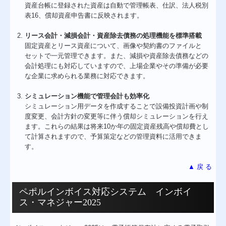
資産台帳に登録された資産は自動で管理帳表、仕訳、法人税別
表16、償却資産申告書に反映されます。
リース会計・減損会計・資産除去債務の処理機能を標準搭載
固定資産とリース資産について、画像や契約書のファイルと
セットで一元管理できます。また、減損や資産除去債務などの
会計処理にも対応していますので、上場企業やその準備が必要
な企業に求められる業務に対応できます。
シミュレーション機能で管理会計も効率化
シミュレーション用データを作成することで設備投資計画や制
度変更、会計方針の変更等に伴う償却シミュレーションを行え
ます。これらの結果は将来10か年の固定資産残高や償却費とし
て計算されますので、予算策定などの管理資料に活用できま
す。
▲ 戻 る
ペポルインボイス対応システム インボイ
ス・マネジャー2025