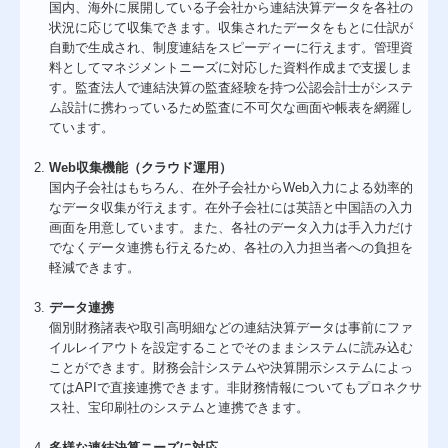
国内、海外に展開している子会社から連結決算データを各社の
状況に応じて収集できます。収集されたデータをもとに仕訳が
自動で生成され、制度連結をスピーディーに行えます。管理資
料としてマネジメントニーズに対応した資料作成まで支援しま
す。監査法人で連結決算の監査経験を持つ公認会計士がシステ
ム設計に携わっているため監査に不可欠な画面や帳表を網羅し
ています。
Web収集機能（クラウド運用）
国内子会社はもちろん、在外子会社からWeb入力による効率的
なデータ収集が行えます。在外子会社には英語と中国語の入力
画面を用意しています。また、各社のデータ入力は手入力だけ
でなくデータ連携も行えるため、各社の入力担当者への負担を
軽減できます。
データ連携
個別財務諸表や取引高明細などの連結決算データは事前にファ
イルレイアウトを設定することでそのままシステムに読み込む
ことができます。財務会計システムや決算開示システムによっ
てはAPIで直接連携できます。非財務情報についてもプロネクサ
ス社、宝印刷社のシステムと連携できます。
多様な連結決算ニーズに対応