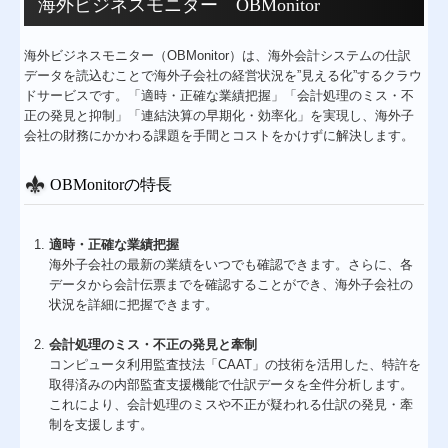
海外ビジネスモニター OBMonitor
海外ビジネスモニター（OBMonitor）は、海外会計システムの仕訳
データを読込むことで海外子会社の経営状況を”見える化”するクラウ
ドサービスです。「適時・正確な業績把握」「会計処理のミス・不
正の発見と抑制」「連結決算の早期化・効率化」を実現し、海外子
会社の財務にかかわる課題を手間とコストをかけずに解決します。
OBMonitorの特長
適時・正確な業績把握
海外子会社の最新の業績をいつでも確認できます。さらに、各
データから会計伝票までを確認することができ、海外子会社の
状況を詳細に把握できます。
会計処理のミス・不正の発見と牽制
コンピュータ利用監査技法「CAAT」の技術を活用した、特許を
取得済みの内部監査支援機能で仕訳データを全件分析します。
これにより、会計処理のミスや不正が疑われる仕訳の発見・牽
制を支援します。