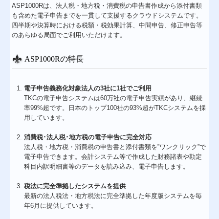
ASP1000Rは、法人税・地方税・消費税の申告書作成から添付書類
も含めた電子申告までを一貫して支援するクラウドシステムです。
四半期や決算時における税額・税効果計算、中間申告、修正申告等
のあらゆる局面でご利用いただけます。
ASP1000Rの特長
電子申告義務化対象法人の3社に1社でご利用
TKCの電子申告システムは60万社の電子申告実績があり、継続
率99%超です。日本のトップ100社の93%超がTKCシステムを採
用しています。
消費税･法人税･地方税の電子申告に完全対応
法人税・地方税・消費税の申告書と添付書類を”ワンクリック”で
電子申告できます。会計システム等で作成した財務諸表や勘定
科目内訳明細書等のデータを読み込み、電子申告します。
税法に完全準拠したシステムを提供
最新の法人税法・地方税法に完全準拠した年度版システムを毎
年6月に提供しています。