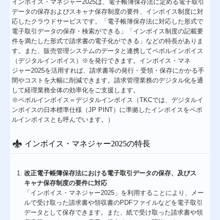
インボイス・マネジャー2025は、電子帳簿保存法に定める電子取引
データの保存およびスキャナ保存制度の要件、インボイス制度に対
応したクラウドサービスです。「電子帳簿保存法に対応した形式で
電子取引データの保存・検索ができる」「インボイス制度の記載要
件を満たした形式で請求書の電子化ができる」などの特長がありま
す。また、販売管理システムのデータと連携してペポルインボイス
（デジタルインボイス）※を発行できます。インボイス・マネ
ジャー2025を活用すれば、請求書等の発行・受領・保存にかかる手
間やコストを大幅に削減できます。請求管理業務のデジタル化を通
して経理業務全体の効率化をご支援します。
※ペポルインボイス＝デジタルインボイス（TKCでは、デジタルイ
ンボイスの日本標準仕様（JP PINT）に準拠したインボイスをペポ
ルインボイスとも呼んでいます。）
インボイス・マネジャー2025の特長
改正電子帳簿保存法における電子取引データの保存、及びス
キャナ保存制度の要件に対応
「インボイス・マネジャー2025」を利用することにより、メー
ルで受け取った請求書や領収書のPDFファイルなどを電子取引
データとして保存できます。また、紙で受け取った請求書や領