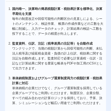
国内唯一、決算時の簡易税額計算・税効果計算を標準化、決算
早期化を支援
毎年の制度改正や回収可能性の判断区分の見直しによる、シー
トのメンテナンス、検証作業、 帳票の作成作業などの工数を大
幅に削減し、入力データのチェック、計算結果の検証へ工数を
投下することで、データの精度が向上します。
監査資料、仕訳、注記（税率差異の注記等）を自動作成
ワンクリックで、当期の税額計算から回収可能性の判断、未払
法人税等及び繰延税金資産・負債の計上仕訳、税効果に関する
注記を自動作成します。監査対応で必要な計算過程・仕訳・注
記など計算結果に関する豊富な帳表をPDFや加工用のCSVとし
て出力できます。
単体納税制度およびグループ通算制度両方の税額計算・税効果
計算に対応
単体納税の企業だけでなく、グループ通算制度を採用している
企業グループでもご利用いただけます。制度区分、企業分類、
すべての組み合わせの計算ロジックを保持しており、予算、決
算、シミュレーションなど幅広い用途でご利用いただけます。