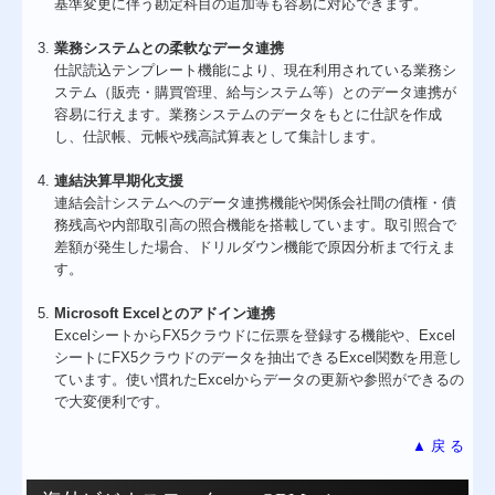
基準変更に伴う勘定科目の追加等も容易に対応できます。
業務システムとの柔軟なデータ連携
仕訳読込テンプレート機能により、現在利用されている業務シ
ステム（販売・購買管理、給与システム等）とのデータ連携が
容易に行えます。業務システムのデータをもとに仕訳を作成
し、仕訳帳、元帳や残高試算表として集計します。
連結決算早期化支援
連結会計システムへのデータ連携機能や関係会社間の債権・債
務残高や内部取引高の照合機能を搭載しています。取引照合で
差額が発生した場合、ドリルダウン機能で原因分析まで行えま
す。
Microsoft Excelとのアドイン連携
ExcelシートからFX5クラウドに伝票を登録する機能や、Excel
シートにFX5クラウドのデータを抽出できるExcel関数を用意し
ています。使い慣れたExcelからデータの更新や参照ができるの
で大変便利です。
▲ 戻 る