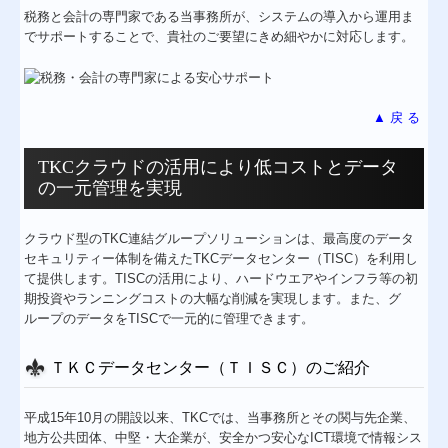
税務と会計の専門家である当事務所が、システムの導入から運用ま
でサポートすることで、貴社のご要望にきめ細やかに対応します。
▲ 戻 る
TKCクラウドの活用により低コストとデータ
の一元管理を実現
クラウド型のTKC連結グループソリューションは、最高度のデータ
セキュリティー体制を備えたTKCデータセンター（TISC）を利用し
て提供します。TISCの活用により、ハードウエアやインフラ等の初
期投資やランニングコストの大幅な削減を実現します。また、グ
ループのデータをTISCで一元的に管理できます。
ＴＫＣデータセンター（ＴＩＳＣ）のご紹介
平成15年10月の開設以来、TKCでは、当事務所とその関与先企業、
地方公共団体、中堅・大企業が、安全かつ安心なICT環境で情報シス