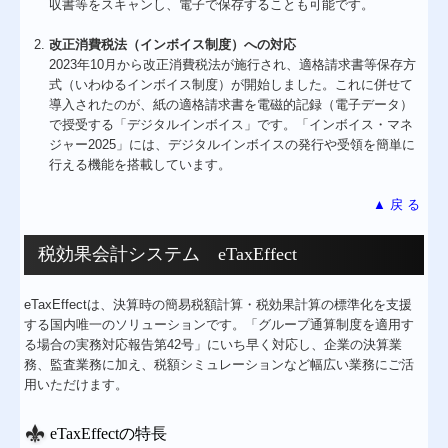
収書等をスキャンし、電子で保存することも可能です。
改正消費税法（インボイス制度）への対応
2023年10月から改正消費税法が施行され、適格請求書等保存方
式（いわゆるインボイス制度）が開始しました。これに併せて
導入されたのが、紙の適格請求書を電磁的記録（電子データ）
で授受する「デジタルインボイス」です。「インボイス・マネ
ジャー2025」には、デジタルインボイスの発行や受領を簡単に
行える機能を搭載しています。
▲ 戻 る
税効果会計システム eTaxEffect
eTaxEffectは、決算時の簡易税額計算・税効果計算の標準化を支援
する国内唯一のソリューションです。「グループ通算制度を適用す
る場合の実務対応報告第42号」にいち早く対応し、企業の決算業
務、監査業務に加え、税額シミュレーションなど幅広い業務にご活
用いただけます。
eTaxEffectの特長